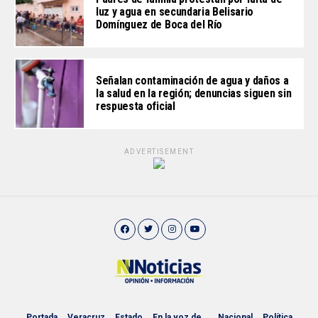
luz y agua en secundaria Belisario
Domínguez de Boca del Río
Señalan contaminación de agua y daños a
la salud en la región; denuncias siguen sin
respuesta oficial
ADVERTISEMENT
Portada
Veracruz
Estado
En la voz de…
Nacional
Política