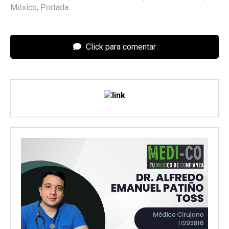
México
,
Portada
Click para comentar