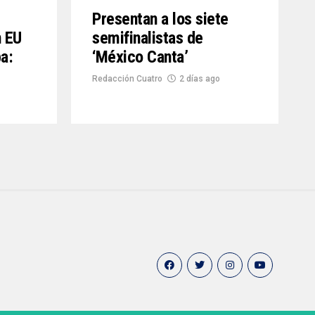
Presentan a los siete
n EU
semifinalistas de
a:
‘México Canta’
Redacción Cuatro
2 días ago