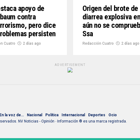
staca apoyo de
Origen del brote de
nbaum contra
diarrea explosiva e
rrorismo, pero dice
aún no se comprueb
roblemas persisten
Ssa
n Cuatro
2 días ago
Redacción Cuatro
2 días ago
ADVERTISEMENT
En la voz de…
Nacional
Política
Internacional
Deportes
Ocio
ervados. NV Noticias - Opinión ∙ Información ® es una marca registrada.