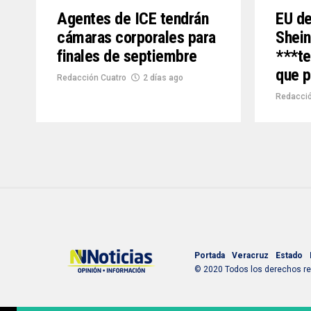
Agentes de ICE tendrán
EU de
cámaras corporales para
Shei
finales de septiembre
***te
que p
Redacción Cuatro
2 días ago
Redacció
Portada
Veracruz
Estado
© 2020 Todos los derechos res