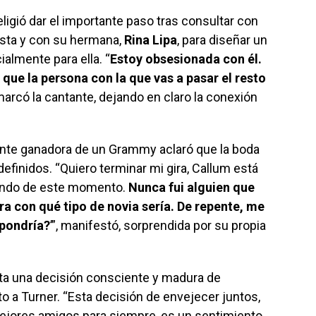
eligió dar el importante paso tras consultar con
ista y con su hermana,
Rina Lipa
, para diseñar un
almente para ella. “
Estoy obsesionada con él.
 que la persona con la que vas a pasar el resto
marcó la cantante, dejando en claro la conexión
ciente ganadora de un Grammy aclaró que la boda
definidos. “Quiero terminar mi gira, Callum está
tando de este momento.
Nunca fui alguien que
a con qué tipo de novia sería. De repente, me
pondría?
’”, manifestó, sorprendida por su propia
ta una decisión consciente y madura de
nto a Turner. “Esta decisión de envejecer juntos,
mejores amigos para siempre, es un sentimiento