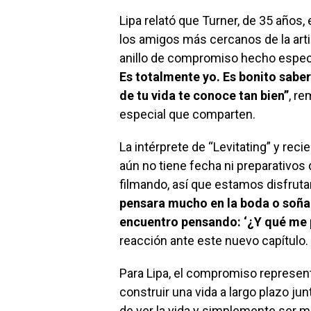
Lipa relató que Turner, de 35 años, 
los amigos más cercanos de la art
anillo de compromiso hecho especi
Es totalmente yo. Es bonito saber
de tu vida te conoce tan bien”
, re
especial que comparten.
La intérprete de “Levitating” y re
aún no tiene fecha ni preparativos 
filmando, así que estamos disfru
pensara mucho en la boda o soñar
encuentro pensando: ‘¿Y qué me 
reacción ante este nuevo capítulo.
Para Lipa, el compromiso represen
construir una vida a largo plazo ju
de ver la vida y simplemente ser 