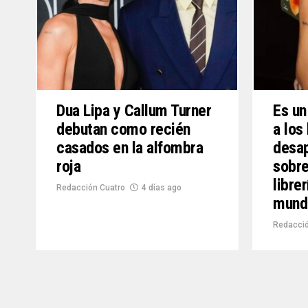
Dua Lipa y Callum Turner
Es un
debutan como recién
a los
casados en la alfombra
desap
roja
sobre
libre
Redacción Cuatro
4 días ago
mund
Redacció