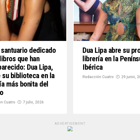
 santuario dedicado
Dua Lipa abre su pr
 libros que han
librería en la Peníns
arecido: Dua Lipa,
Ibérica
 su biblioteca en la
Redacción Cuatro
29 junio, 
ría más bonita del
o
n Cuatro
7 julio, 2026
ADVERTISEMENT