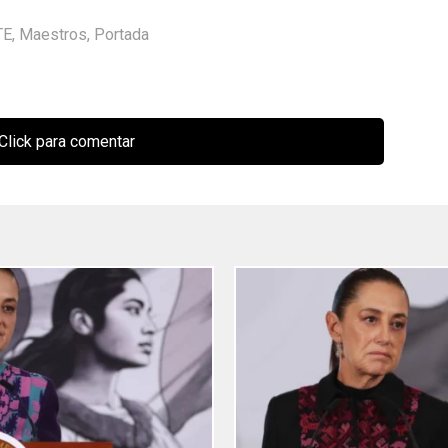
TE
,
Maestros
,
Portada
Click para comentar