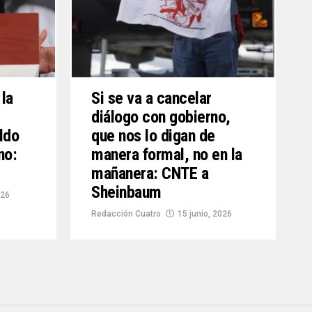
la
Si se va a cancelar
diálogo con gobierno,
ldo
que nos lo digan de
no:
manera formal, no en la
mañanera: CNTE a
Sheinbaum
026
Redacción Cuatro
15 junio, 2026