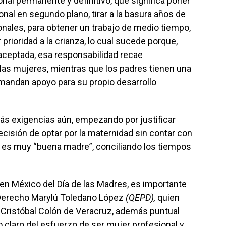
nal permanente y definitivo, que significa poner
onal en segundo plano, tirar a la basura años de
onales, para obtener un trabajo de medio tiempo,
 prioridad a la crianza, lo cual sucede porque,
ceptada, esa responsabilidad recae
las mujeres, mientras que los padres tienen una
mandan apoyo para su propio desarrollo
exigencias aún, empezando por justificar
ecisión de optar por la maternidad sin contar con
 es muy “buena madre”, conciliando los tiempos
 México del Día de las Madres, es importante
n Derecho Marylú Toledano López
(QEPD),
quien
d Cristóbal Colón de Veracruz, además puntual
o claro del esfuerzo de ser mujer profesional y