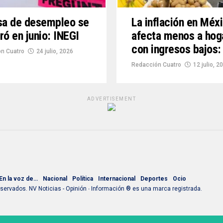
sa de desempleo se
La inflación en Méx
ró en junio: INEGI
afecta menos a hog
con ingresos bajos:
n Cuatro
24 julio, 2026
Redacción Cuatro
12 julio, 2
ADVERTISEMENT
En la voz de…
Nacional
Política
Internacional
Deportes
Ocio
ervados. NV Noticias - Opinión ∙ Información ® es una marca registrada.