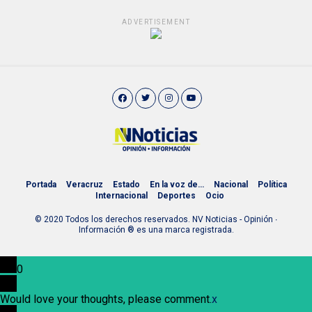
ADVERTISEMENT
Portada
Veracruz
Estado
En la voz de…
Nacional
Política
Internacional
Deportes
Ocio
© 2020 Todos los derechos reservados. NV Noticias - Opinión ∙
Información ® es una marca registrada.
0
Would love your thoughts, please comment.
x