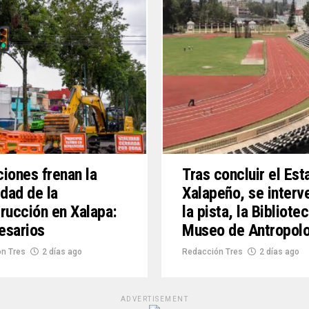
iones frenan la
Tras concluir el Est
idad de la
Xalapeño, se interv
rucción en Xalapa:
la pista, la Bibliotec
esarios
Museo de Antropolo
n Tres
2 días ago
Redacción Tres
2 días ago
ADVERTISEMENT