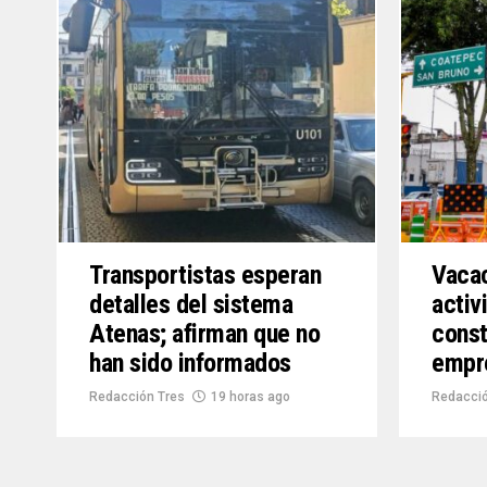
Transportistas esperan
Vacac
detalles del sistema
activ
Atenas; afirman que no
const
han sido informados
empr
Redacción Tres
19 horas ago
Redacció