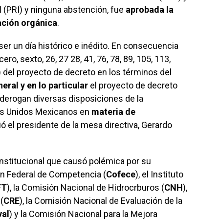
l (PRI) y ninguna abstención, fue
aprobada la
cación orgánica
.
 ser un día histórico e inédito. En consecuencia
ro, sexto, 26, 27 28, 41, 76, 78, 89, 105, 113,
…) del proyecto de decreto en los términos del
eral y en lo particular
el proyecto de decreto
y derogan diversas disposiciones de la
dos Unidos Mexicanos en
materia de
ió el presidente de la mesa directiva, Gerardo
onstitucional que causó polémica por su
ón Federal de Competencia (
Cofece
), el Instituto
FT
), la Comisión Nacional de Hidrocrburos (
CNH
),
(
CRE
), la Comisión Nacional de Evaluación de la
al
) y la Comisión Nacional para la Mejora