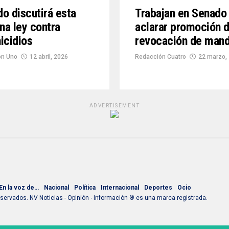
o discutirá esta
Trabajan en Senado
a ley contra
aclarar promoción d
icidios
revocación de man
ón Uno
12 abril, 2026
Redacción Cuatro
22 marzo,
ADVERTISEMENT
En la voz de…
Nacional
Política
Internacional
Deportes
Ocio
ervados. NV Noticias - Opinión ∙ Información ® es una marca registrada.