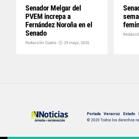
Senador Melgar del
Senad
PVEM increpa a
seman
Fernández Noroña en el
femin
Senado
Redacci
Redacción Cuatro
29 mayo, 2026
Portada
Veracruz
Estado
© 2020 Todos los derechos res