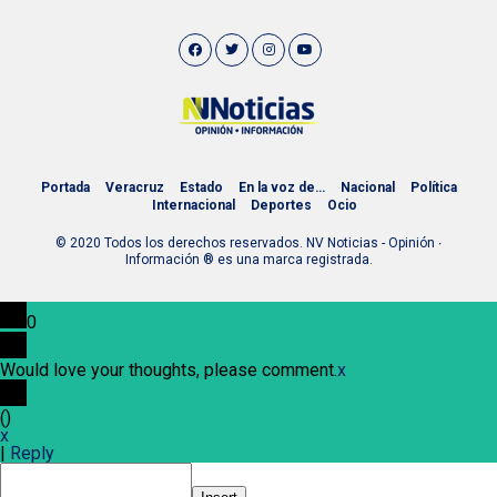
Portada
Veracruz
Estado
En la voz de…
Nacional
Política
Internacional
Deportes
Ocio
© 2020 Todos los derechos reservados. NV Noticias - Opinión ∙
Información ® es una marca registrada.
0
Would love your thoughts, please comment.
x
(
)
x
|
Reply