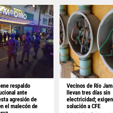
ene respaldo
Vecinos de Río Ja
tucional ante
llevan tres días sin
sta agresión de
electricidad; exigen
en el malecón de
solución a CFE