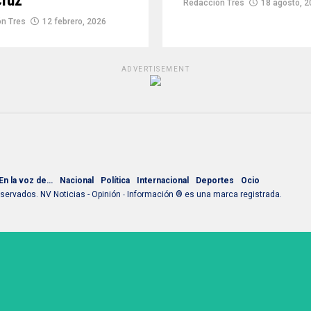
cruz
Redacción Tres
18 agosto, 2
n Tres
12 febrero, 2026
ADVERTISEMENT
En la voz de…
Nacional
Política
Internacional
Deportes
Ocio
ervados. NV Noticias - Opinión ∙ Información ® es una marca registrada.