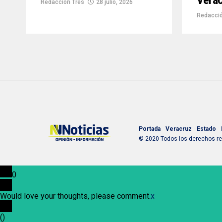
Vera
Redacción Tres
28 julio, 2026
Redacció
Portada
Veracruz
Estado
© 2020 Todos los derechos res
0
Would love your thoughts, please comment.
x
(
)