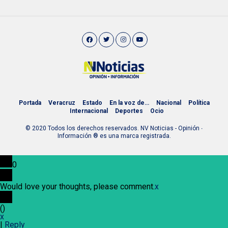
Portada
Veracruz
Estado
En la voz de…
Nacional
Política
Internacional
Deportes
Ocio
© 2020 Todos los derechos reservados. NV Noticias - Opinión ∙
Información ® es una marca registrada.
0
Would love your thoughts, please comment.
x
(
)
x
|
Reply