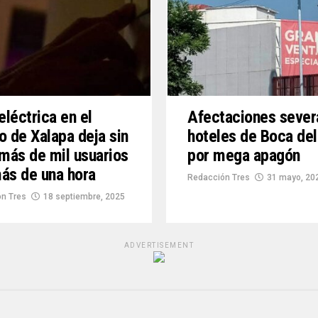
 eléctrica en el
Afectaciones sever
o de Xalapa deja sin
hoteles de Boca del
 más de mil usuarios
por mega apagón
ás de una hora
Redacción Tres
31 mayo, 20
n Tres
18 septiembre, 2025
ADVERTISEMENT