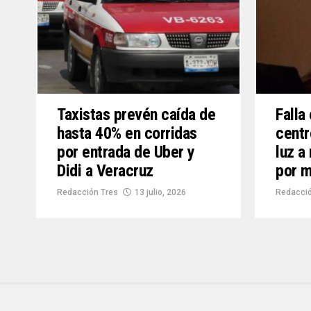
Taxistas prevén caída de
Falla
hasta 40% en corridas
centr
por entrada de Uber y
luz a
Didi a Veracruz
por m
Redacción Tres
13 julio, 2026
Redacció