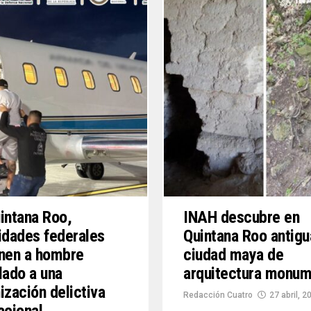
intana Roo,
INAH descubre en
idades federales
Quintana Roo antigu
nen a hombre
ciudad maya de
lado a una
arquitectura monum
ización delictiva
Redacción Cuatro
27 abril, 2