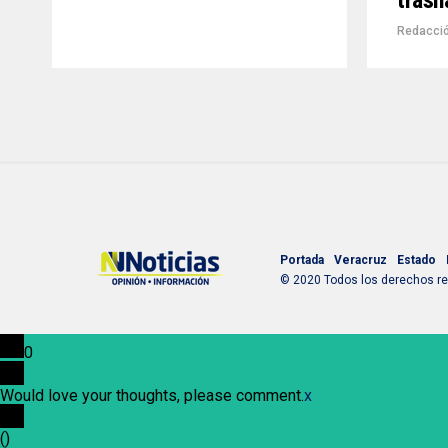
trasn
Redacció
Portada
Veracruz
Estado
© 2020 Todos los derechos res
0
Would love your thoughts, please comment.
x
(
)