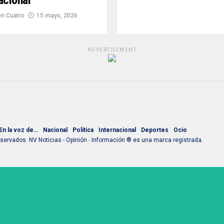
acional
n Cuatro
15 mayo, 2026
ADVERTISEMENT
En la voz de…
Nacional
Política
Internacional
Deportes
Ocio
ervados. NV Noticias - Opinión ∙ Información ® es una marca registrada.