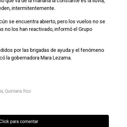
lo que va de la mañana la constante es la lluvia,
ceden, intermitentemente.
cún se encuentra abierto, pero los vuelos no se
as no los han reactivado, informó el Grupo
ndidos por las brigadas de ayuda y el fenómeno
icó la gobernadora Mara Lezama.
da
,
Quintana Roo
Click para comentar