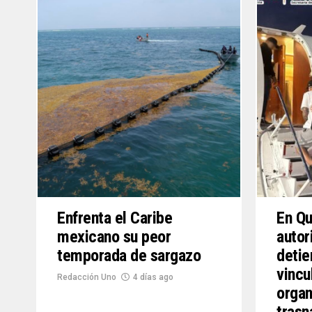
Enfrenta el Caribe
En Qu
mexicano su peor
autor
temporada de sargazo
detie
vincu
Redacción Uno
4 días ago
organ