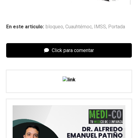
En este articulo:
bloqueo
,
Cuauhtémoc
,
IMSS
,
Portada
Click para comentar