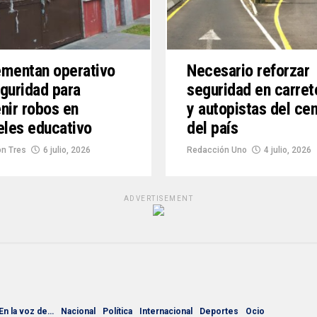
mentan operativo
Necesario reforzar
guridad para
seguridad en carret
nir robos en
y autopistas del ce
eles educativo
del país
n Tres
6 julio, 2026
Redacción Uno
4 julio, 2026
ADVERTISEMENT
En la voz de…
Nacional
Política
Internacional
Deportes
Ocio