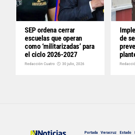
SEP ordena cerrar
Imple
escuelas que operan
de se
como ‘militarizadas’ para
preve
el ciclo 2026-2027
plant
Redacción Cuatro
30 julio, 2026
Redacció
Portada
Veracruz
Estado