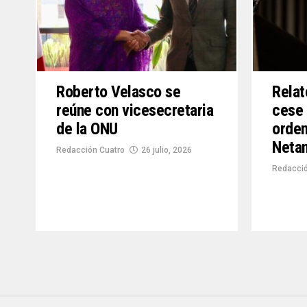
Roberto Velasco se
Relat
reúne con vicesecretaria
cese 
de la ONU
orden
Neta
Redacción Cuatro
26 julio, 2026
Redacció