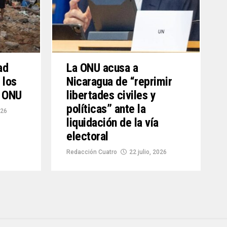
ad
La ONU acusa a
 los
Nicaragua de “reprimir
: ONU
libertades civiles y
políticas” ante la
026
liquidación de la vía
electoral
Redacción Cuatro
22 julio, 2026