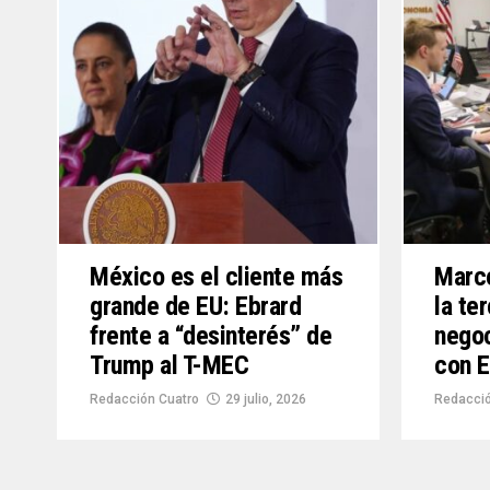
México es el cliente más
Marc
grande de EU: Ebrard
la te
frente a “desinterés” de
negoc
Trump al T-MEC
con 
Redacción Cuatro
29 julio, 2026
Redacció