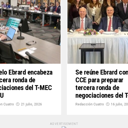
elo Ebrard encabeza
Se reúne Ebrard con
rcera ronda de
CCE para preparar
iaciones del T-MEC
tercera ronda de
EU
negociaciones del 
n Cuatro
21 julio, 2026
Redacción Cuatro
16 julio, 2
ADVERTISEMENT