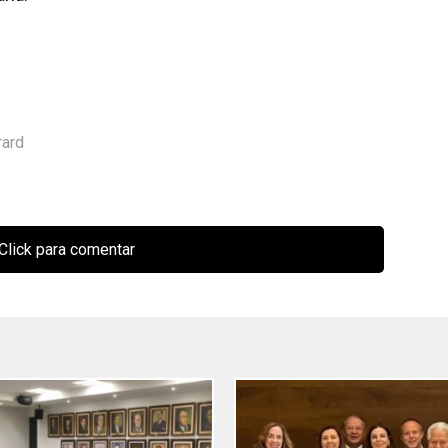
rard
Click para comentar