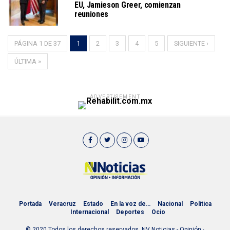
EU, Jamieson Greer, comienzan
reuniones
PÁGINA 1 DE 37
1
2
3
4
5
SIGUIENTE ›
ÚLTIMA »
ADVERTISEMENT
Portada
Veracruz
Estado
En la voz de…
Nacional
Política
Internacional
Deportes
Ocio
© 2020 Todos los derechos reservados. NV Noticias - Opinión ∙