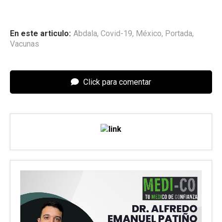
En este articulo:
Abdala
,
Covid-19
,
México
,
Portada
,
Vacunas
Click para comentar