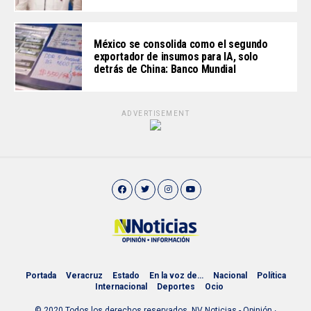
México se consolida como el segundo
exportador de insumos para IA, solo
detrás de China: Banco Mundial
ADVERTISEMENT
Portada
Veracruz
Estado
En la voz de…
Nacional
Política
Internacional
Deportes
Ocio
© 2020 Todos los derechos reservados. NV Noticias - Opinión ∙