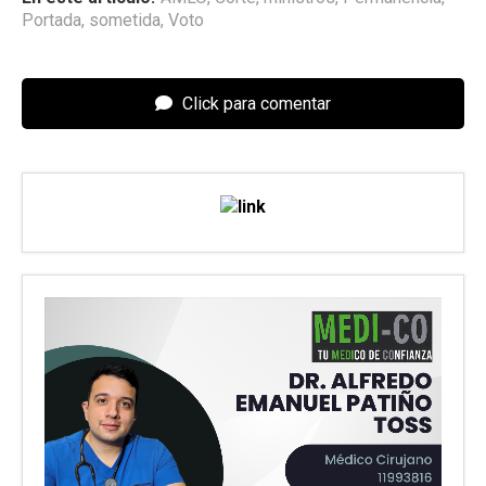
Portada
,
sometida
,
Voto
Click para comentar