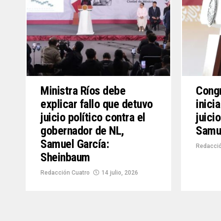
Ministra Ríos debe
Cong
explicar fallo que detuvo
inici
juicio político contra el
juici
gobernador de NL,
Samu
Samuel García:
Redacció
Sheinbaum
Redacción Cuatro
14 julio, 2026