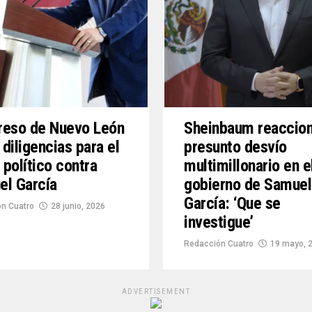
reso de Nuevo León
Sheinbaum reaccion
a diligencias para el
presunto desvío
o político contra
multimillonario en e
el García
gobierno de Samuel
García: ‘Que se
n Cuatro
28 junio, 2026
investigue’
Redacción Cuatro
19 mayo, 
ADVERTISEMENT