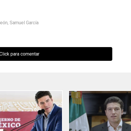
León
,
Samuel García
Click para comentar