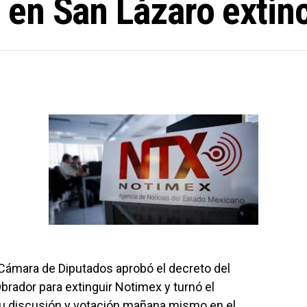
en San Lázaro extin
Cámara de Diputados aprobó el decreto del
rador para extinguir Notimex y turnó el
 su discusión y votación mañana mismo en el