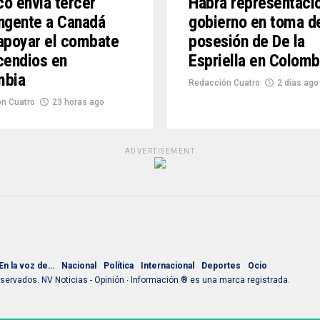
o envía tercer
Habrá representaci
ngente a Canadá
gobierno en toma d
apoyar el combate
posesión de De la
cendios en
Espriella en Colomb
mbia
Redacción Cuatro
2 días ago
n Cuatro
23 horas ago
ADVERTISEMENT
En la voz de…
Nacional
Política
Internacional
Deportes
Ocio
ervados. NV Noticias - Opinión ∙ Información ® es una marca registrada.