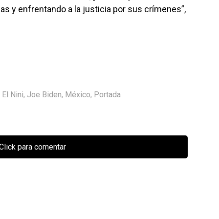
as y enfrentando a la justicia por sus crímenes”,
,
El Nini
,
Joe Biden
,
México
,
Portada
Click para comentar