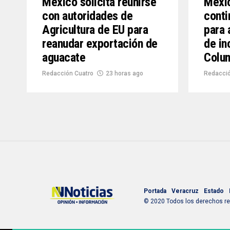
México solicita reunirse
Méxic
con autoridades de
conti
Agricultura de EU para
para 
reanudar exportación de
de in
aguacate
Colu
Redacción Cuatro
23 horas ago
Redacció
Portada
Veracruz
Estado
© 2020 Todos los derechos res