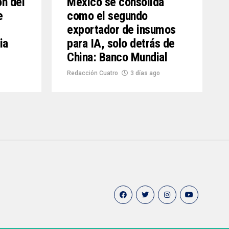
ón del
México se consolida
e
como el segundo
exportador de insumos
ia
para IA, solo detrás de
China: Banco Mundial
Redacción Cuatro
3 días ago