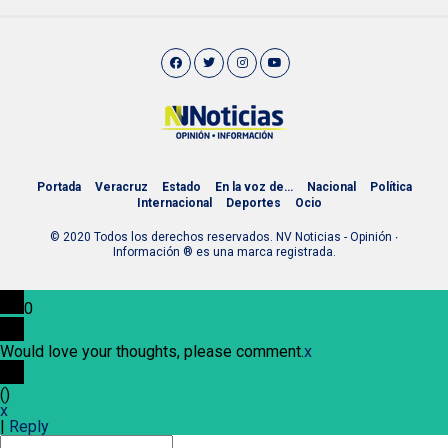
Portada
Veracruz
Estado
En la voz de…
Nacional
Política
Internacional
Deportes
Ocio
© 2020 Todos los derechos reservados. NV Noticias - Opinión ∙
Información ® es una marca registrada.
0
Would love your thoughts, please comment.
x
(
)
x
|
Reply