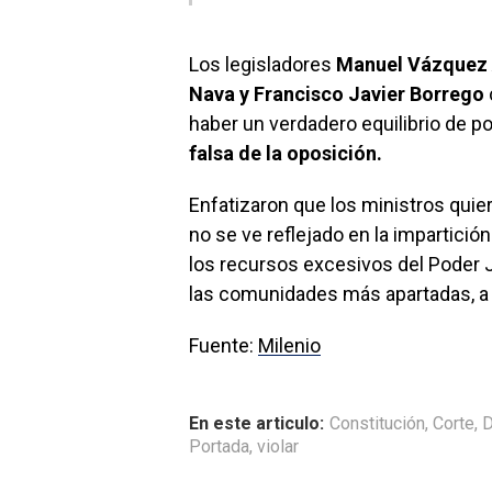
Los legisladores
Manuel Vázquez A
Nava y Francisco Javier Borrego
haber un verdadero equilibrio de po
falsa de la oposición.
Enfatizaron que los ministros quie
no se ve reflejado en la impartició
los recursos excesivos del Poder J
las comunidades más apartadas, a 
Fuente:
Milenio
En este articulo:
Constitución
,
Corte
,
D
Portada
,
violar