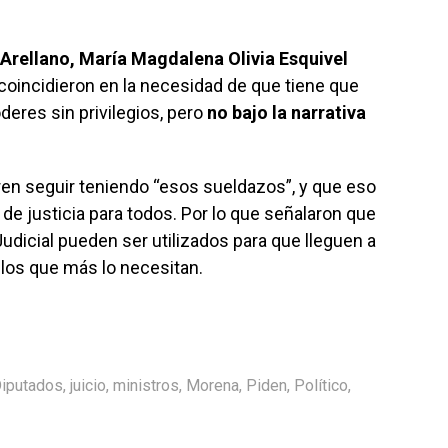
rellano, María Magdalena Olivia Esquivel
coincidieron en la necesidad de que tiene que
deres sin privilegios, pero
no bajo la narrativa
ren seguir teniendo “esos sueldazos”, y que eso
n de justicia para todos. Por lo que señalaron que
udicial pueden ser utilizados para que lleguen a
los que más lo necesitan.
iputados
,
juicio
,
ministros
,
Morena
,
Piden
,
Político
,