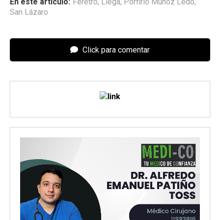
En este articulo:
Féretro
,
Llega
,
Porfirio Muñoz Ledo
,
San Lázaro
Click para comentar