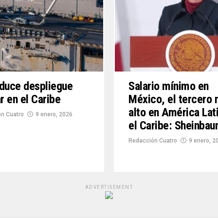
duce despliegue
Salario mínimo en
ar en el Caribe
México, el tercero
alto en América Lat
n Cuatro
9 enero, 2026
el Caribe: Sheinba
Redacción Cuatro
9 enero, 2
ADVERTISEMENT