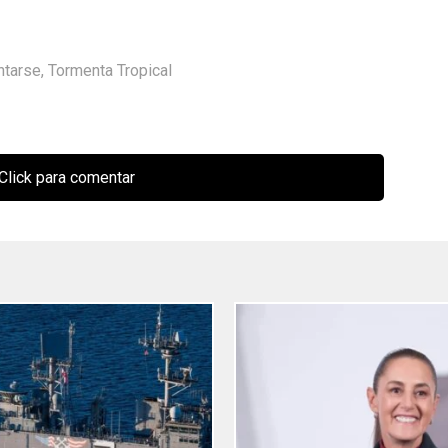
ntarse
,
Tormenta Tropical
Click para comentar