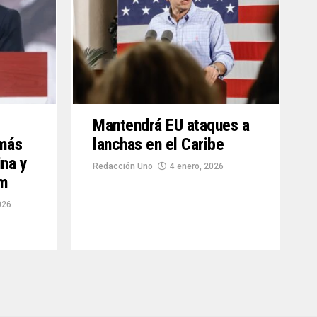
Mantendrá EU ataques a
 más
lanchas en el Caribe
ina y
Redacción Uno
4 enero, 2026
um
026