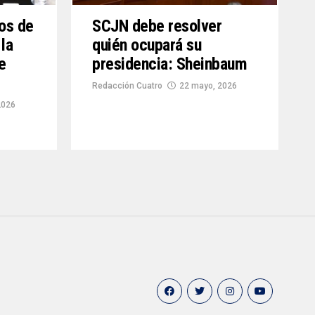
os de
SCJN debe resolver
 la
quién ocupará su
e
presidencia: Sheinbaum
Redacción Cuatro
22 mayo, 2026
2026