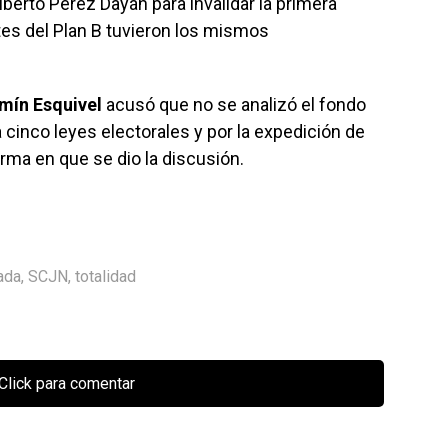
lberto Pérez Dayán para invalidar la primera
tes del Plan B tuvieron los mismos
smín Esquivel
acusó que no se analizó el fondo
 cinco leyes electorales y por la expedición de
rma en que se dio la discusión.
ada
,
SCJN
,
totalidad
Click para comentar