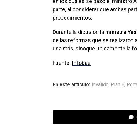
en los cuales se basó el ministro A
parte, al considerar que ambas par
procedimientos.
Durante la dicusión la
ministra Ya
de las reformas que se realizaron a
una más, sinoque únicamente la fo
Fuente:
Infobae
En este articulo:
Invalido
,
Plan B
,
Port