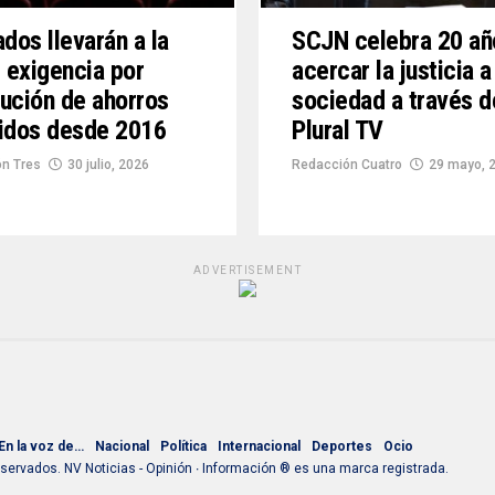
ados llevarán a la
SCJN celebra 20 añ
exigencia por
acercar la justicia a
ución de ahorros
sociedad a través d
idos desde 2016
Plural TV
n Tres
30 julio, 2026
Redacción Cuatro
29 mayo, 
ADVERTISEMENT
En la voz de…
Nacional
Política
Internacional
Deportes
Ocio
ervados. NV Noticias - Opinión ∙ Información ® es una marca registrada.