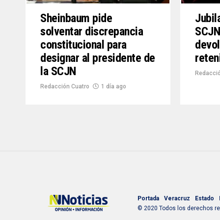
Sheinbaum pide
Jubil
solventar discrepancia
SCJN 
constitucional para
devol
designar al presidente de
reten
la SCJN
Redacció
Redacción Cuatro
1 día ago
Portada
Veracruz
Estado
© 2020 Todos los derechos res