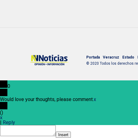
Portada
Veracruz
Estado
© 2020 Todos los derechos res
0
Would love your thoughts, please comment.
x
(
)
x
|
Reply
Insert