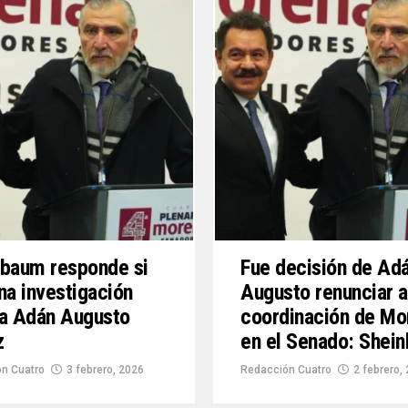
baum responde si
Fue decisión de Ad
na investigación
Augusto renunciar a
ra Adán Augusto
coordinación de Mo
z
en el Senado: Shei
n Cuatro
3 febrero, 2026
Redacción Cuatro
2 febrero,