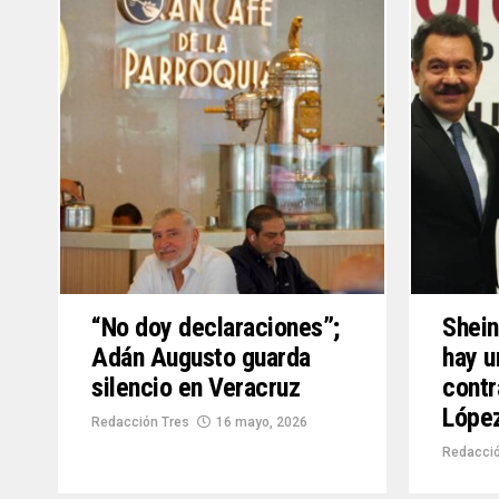
“No doy declaraciones”;
Shein
Adán Augusto guarda
hay u
silencio en Veracruz
cont
Lópe
Redacción Tres
16 mayo, 2026
Redacció