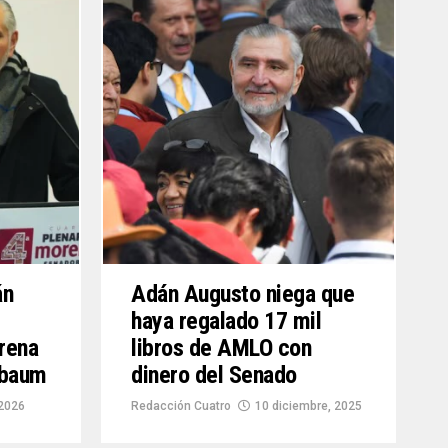
án
Adán Augusto niega que
haya regalado 17 mil
rena
libros de AMLO con
nbaum
dinero del Senado
 2026
Redacción Cuatro
10 diciembre, 2025