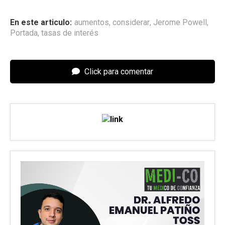
En este articulo:
aumentos
,
considerar
,
Jerome Powell
,
Portada
,
tasas de interés
Click para comentar