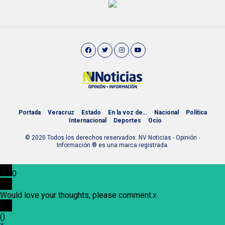
Portada
Veracruz
Estado
En la voz de…
Nacional
Política
Internacional
Deportes
Ocio
© 2020 Todos los derechos reservados. NV Noticias - Opinión ∙
Información ® es una marca registrada.
0
Would love your thoughts, please comment.
x
(
)
x