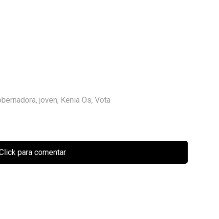
obernadora
,
joven
,
Kenia Os
,
Vota
Click para comentar