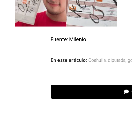
Fuente:
Milenio
En este articulo:
Coahuila
,
diputada
,
g