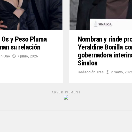
 Os y Peso Pluma
Nombran y rinde pr
nan su relación
Yeraldine Bonilla c
gobernadora interin
ón Uno
7 junio, 2026
Sinaloa
Redacción Tres
2 mayo, 202
ADVERTISEMENT