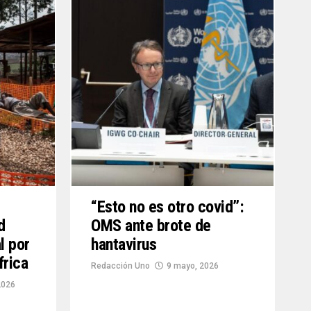
“Esto no es otro covid”:
d
OMS ante brote de
l por
hantavirus
frica
Redacción Uno
9 mayo, 2026
2026