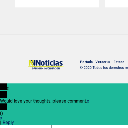
Portada
Veracruz
Estado
© 2020 Todos los derechos res
0
Would love your thoughts, please comment.
x
(
)
x
|
Reply