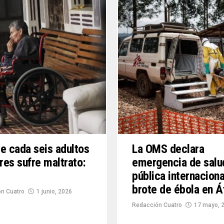
e cada seis adultos
La OMS declara
es sufre maltrato:
emergencia de salu
pública internaciona
brote de ébola en Á
n Cuatro
1 junio, 2026
Redacción Cuatro
17 mayo, 