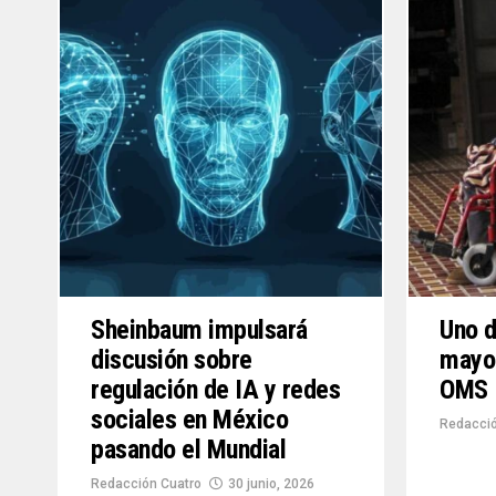
Sheinbaum impulsará
Uno d
discusión sobre
mayor
regulación de IA y redes
OMS
sociales en México
Redacció
pasando el Mundial
Redacción Cuatro
30 junio, 2026