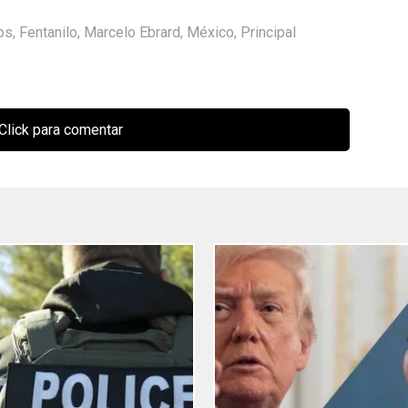
os
,
Fentanilo
,
Marcelo Ebrard
,
México
,
Principal
Click para comentar