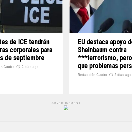
es de ICE tendrán
EU destaca apoyo d
as corporales para
Sheinbaum contra
es de septiembre
***terrorismo, pero
que problemas pers
n Cuatro
2 días ago
Redacción Cuatro
2 días ago
ADVERTISEMENT