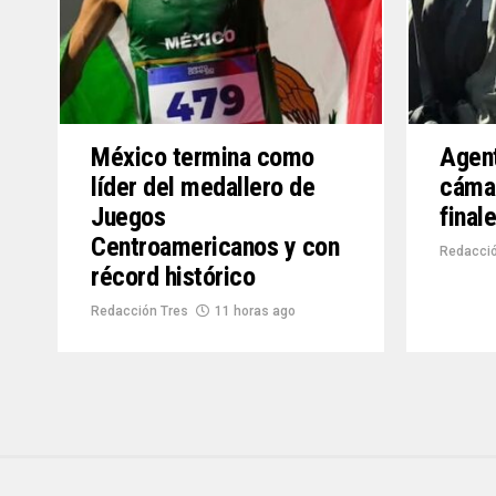
México termina como
Agent
líder del medallero de
cámar
Juegos
final
Centroamericanos y con
Redacció
récord histórico
Redacción Tres
11 horas ago