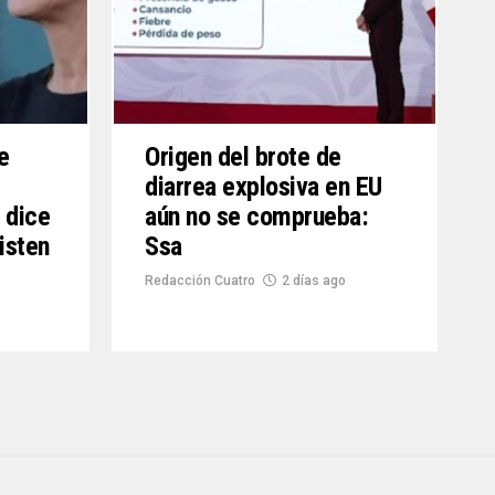
e
Origen del brote de
diarrea explosiva en EU
 dice
aún no se comprueba:
isten
Ssa
Redacción Cuatro
2 días ago