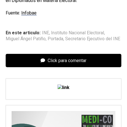
en Diplomados en Materia Electoral.
Fuente:
Infobae
En este articulo:
INE
,
Instituto Nacional Electoral
,
Miguel Ángel Patiño
,
Portada
,
Secretario Ejecutivo del INE
Click para comentar