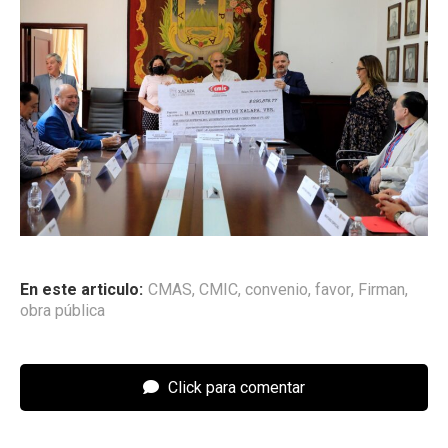
En este articulo:
CMAS
,
CMIC
,
convenio
,
favor
,
Firman
,
obra pública
Click para comentar