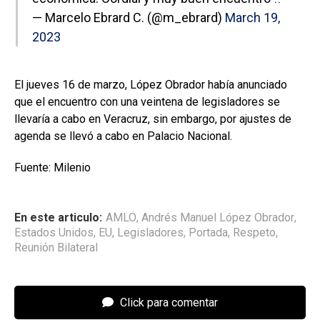
— Marcelo Ebrard C. (@m_ebrard)
March 19,
2023
El jueves 16 de marzo, López Obrador había anunciado
que el encuentro con una veintena de legisladores se
llevaría a cabo en Veracruz, sin embargo, por ajustes de
agenda se llevó a cabo en Palacio Nacional.
Fuente: Milenio
En este articulo:
AMLO
,
Andrés Manuel López Obrador
,
Estados Unidos
,
EU
,
Legisladores
,
Portada
,
Respeto
,
Reunión Bilateral
Click para comentar