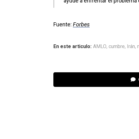
ayude a enfrentar el problema d
Fuente:
Forbes
En este articulo:
AMLO
,
cumbre
,
Irán
,