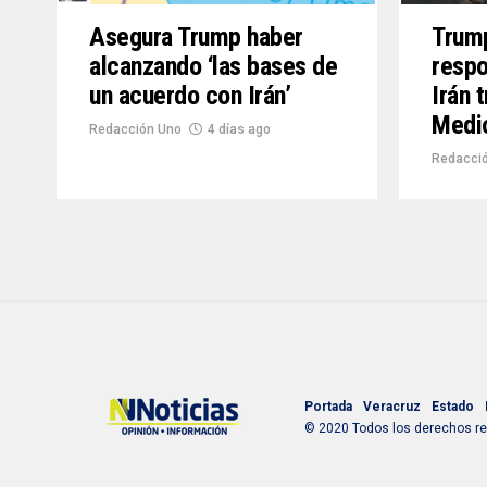
Asegura Trump haber
Trum
alcanzando ‘las bases de
respo
un acuerdo con Irán’
Irán 
Medio
Redacción Uno
4 días ago
Redacció
Portada
Veracruz
Estado
© 2020 Todos los derechos res