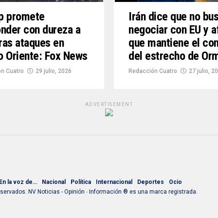
p promete
Irán dice que no bu
nder con dureza a
negociar con EU y a
tras ataques en
que mantiene el con
 Oriente: Fox News
del estrecho de Or
n Cuatro
29 julio, 2026
Redacción Cuatro
27 julio, 2
ADVERTISEMENT
En la voz de…
Nacional
Política
Internacional
Deportes
Ocio
ervados. NV Noticias - Opinión ∙ Información ® es una marca registrada.