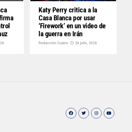
sca
Katy Perry critica a la
firma
Casa Blanca por usar
trol
‘Firework’ en un video de
muz
la guerra en Irán
026
Redacción Cuatro
26 julio, 2026