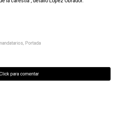
e la carestía”, detalló López Obrador.
mandatarios
,
Portada
Click para comentar