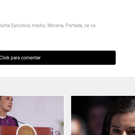
Junta Ejecutiva
,
medio
,
Morena
,
Portada
,
se va
Click para comentar