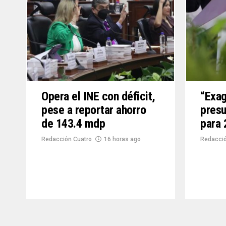
Opera el INE con déficit,
“Exag
pese a reportar ahorro
presu
de 143.4 mdp
para
Redacción Cuatro
16 horas ago
Redacció