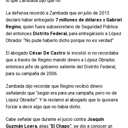
lo que Zambada dijo que no.
La defensa recordó a Zambada que en julio de 2013
declaró haber entregado
7 millones de dólares
a
Gabriel
Regino
, quien fuera subsecretario de Seguridad Pública
del entonces
Distrito Federal
, para entregárselo a López
Obrador. “No pude haberlo dicho porque no es verdad”.
El abogado
César De Castro
le insistió si no recordaba
que a través de Regino mandó dinero a López Obrador,
entonces jefe de gobierno saliente del Distrito Federal,
para su campaña de 2006.
Zambada dijo recordar que Regino recibió dinero
señalando que “según era para una campaña, pero no de
López Obrador”. Y le reclamó al abogado que lo quisiera
forzar a decir algo que no había dicho.
Cabe señalar que durante el juicio contra
Joaquín
Guzmán Loera
, alias “
El Chapo
”, se dio a conocer un