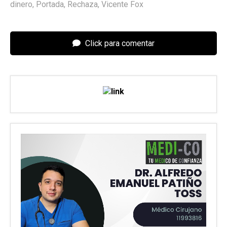
dinero
,
Portada
,
Rechaza
,
Vicente Fox
Click para comentar