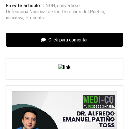
En este articulo:
CNDH
,
convertirse
,
Defensoría Nacional de los Derechos del Pueblo
,
iniciativa
,
Presenta
Click para comentar