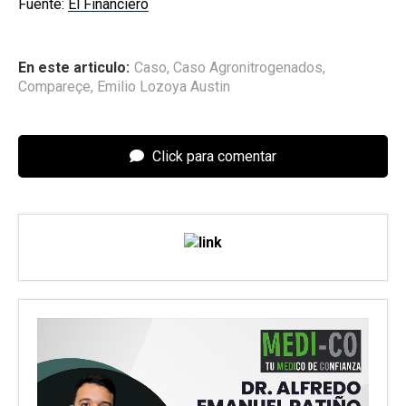
Fuente:
El Financiero
En este articulo:
Caso
,
Caso Agronitrogenados
,
Compareçe
,
Emilio Lozoya Austin
Click para comentar