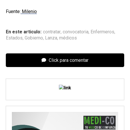
Fuente:
Milenio
En este articulo:
contratar
,
convocatoria
,
Enfermeros
,
Estados
,
Gobierno
,
Lanza
,
médicos
Click para comentar