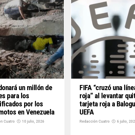
donará un millón de
FIFA “cruzó una líne
es para los
roja” al levantar qui
ficados por los
tarjeta roja a Balog
motos en Venezuela
UEFA
n Cuatro
10 julio, 2026
Redacción Cuatro
6 julio, 20