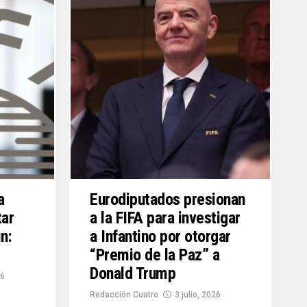
a
Eurodiputados presionan
tar
a la FIFA para investigar
un:
a Infantino por otorgar
“Premio de la Paz” a
Donald Trump
26
Redacción Cuatro
3 julio, 2026