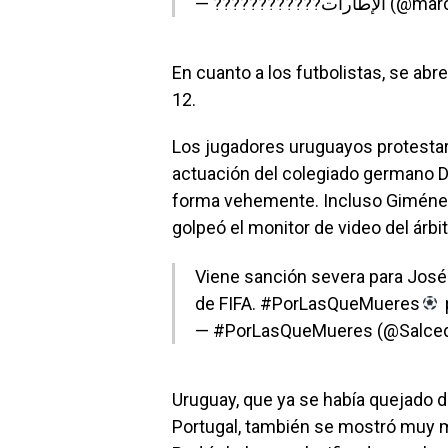
— ????????????
En cuanto a los futbolistas, se abre
12.
Los jugadores uruguayos protestar
actuación del colegiado germano Da
forma vehemente. Incluso Giménez l
golpeó el monitor de video del árbit
Viene sanción severa para José
de FIFA.
#PorLasQueMueres
— #PorLasQueMueres (@Salc
Uruguay, que ya se había quejado de
Portugal, también se mostró muy mo