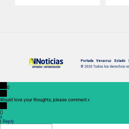
Portada
Veracruz
Estado
© 2020 Todos los derechos res
0
Would love your thoughts, please comment.
x
(
)
x
|
Reply