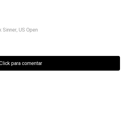
k Sinner
,
US Open
Click para comentar