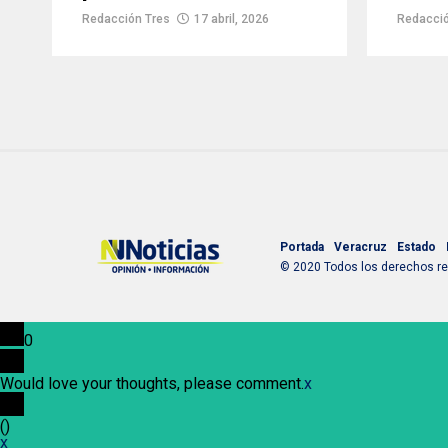
Redacción Tres
17 abril, 2026
Redacció
Portada
Veracruz
Estado
© 2020 Todos los derechos res
0
Would love your thoughts, please comment.
x
(
)
x