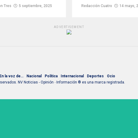
n Tres
5 septiembre, 2025
Redacción Cuatro
14 mayo, 
ADVERTISEMENT
En la voz de…
Nacional
Política
Internacional
Deportes
Ocio
ervados. NV Noticias - Opinión ∙ Información ® es una marca registrada.