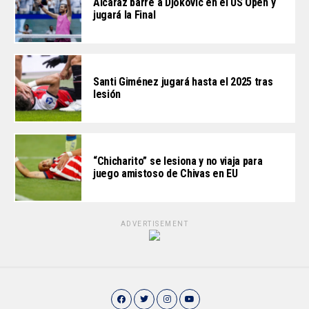
Alcaraz barre a Djokovic en el US Open y
jugará la Final
Santi Giménez jugará hasta el 2025 tras
lesión
“Chicharito” se lesiona y no viaja para
juego amistoso de Chivas en EU
ADVERTISEMENT