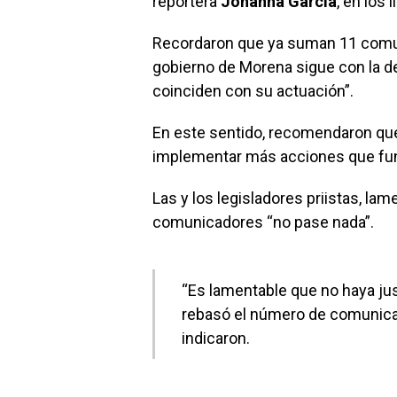
reportera
Johanna García
, en los
Recordaron que ya suman 11 comun
gobierno de Morena sigue con la d
coinciden con su actuación”.
En este sentido, recomendaron que 
implementar más acciones que func
Las y los legisladores priistas, la
comunicadores “no pase nada”.
“Es lamentable que no haya jus
rebasó el número de comunicad
indicaron.