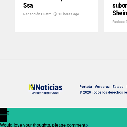
Ssa
subor
Shei
Redacción Cuatro
10 horas ago
Redacció
Portada
Veracruz
Estado
© 2020 Todos los derechos res
0
Would love your thoughts, please comment.
x