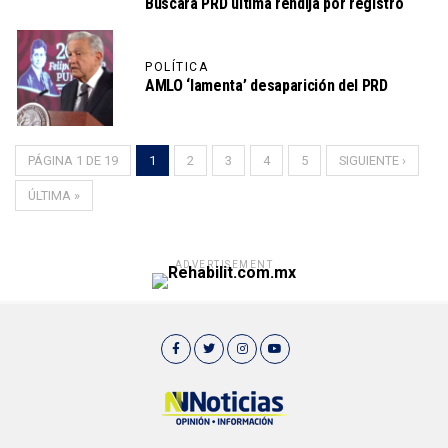
Buscará PRD última rendija por registro
POLÍTICA
AMLO ‘lamenta’ desaparición del PRD
PÁGINA 1 DE 19
1
2
3
4
5
SIGUIENTE ›
ÚLTIMA »
ADVERTISEMENT