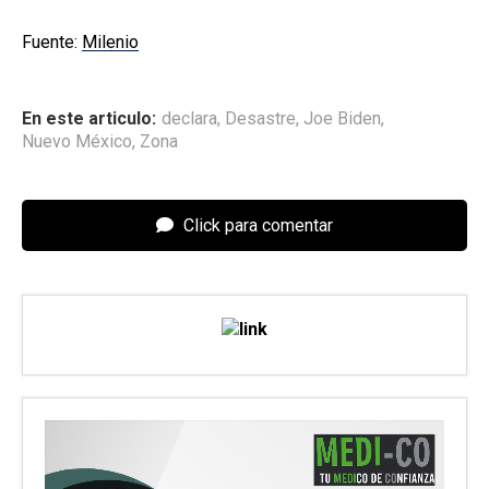
Fuente:
Milenio
En este articulo:
declara
,
Desastre
,
Joe Biden
,
Nuevo México
,
Zona
Click para comentar